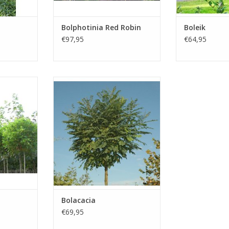
Bolphotinia Red Robin
Boleik
€97,95
€64,95
atanus-
De Bolacacia (Robina
obe) is een
Pseudoacacia Umbraculifera) is
ij groot kan
een prachtexemplaar voor de
an ook van
tuin en is één van de oudste
g.
bolbomen.
NKELWAGEN
TOEVOEGEN AAN WINKELWAGEN
Bolacacia
€69,95