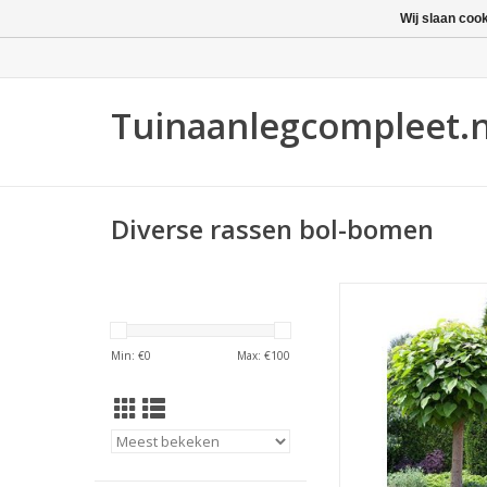
Wij slaan coo
Tuinaanlegcompleet.n
Stel logo in
Diverse rassen bol-bomen
De Bolcatalpa hee
frisgroene hartvormi
en komt goed tot zij
Min: €
0
Max: €
100
zowel de kleine en gr
TOEVOEGEN AAN WI