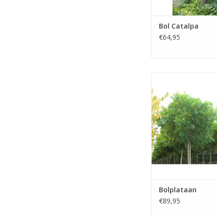
Bol Catalpa
€64,95
De bolplataan (pl
hispanica-alphens-gl
mooie soort, welke vr
worden. Snoeien is d
groot belan
TOEVOEGEN AAN WI
Bolplataan
€89,95