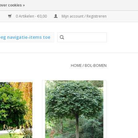
over cookies »
0 Artikelen - €0,00
Mijn account / Registreren
eg navigatie-items toe
HOME
/
BOL-BOMEN
ercus Palustris
De Bolesdoorn (Acer Platanoidus
 is een rustig
Globossum’) heeft een dichte
boom met een
volle bolvormige kroon. De
 stam en diep
boom heeft een donkergroen
der groen blad,
blad welke in de herfst verkleurt
st verkleurt naar
naar geel.
donkerrood.
TOEVOEGEN AAN WINKELWAGEN
N WINKELWAGEN