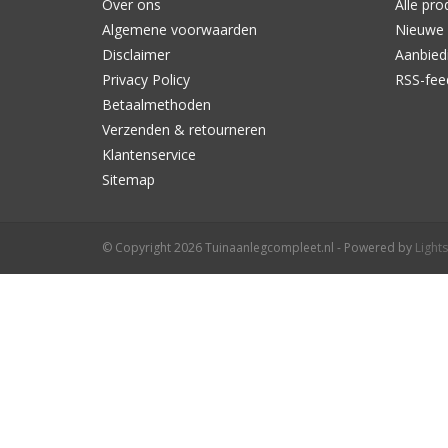
Over ons
Alle pro
Algemene voorwaarden
Nieuwe 
Disclaimer
Aanbied
Privacy Policy
RSS-fee
Betaalmethoden
Verzenden & retourneren
Klantenservice
Sitemap
© Copyright 2026 Tuinaanlegcompleet.nl - Powered by
Light