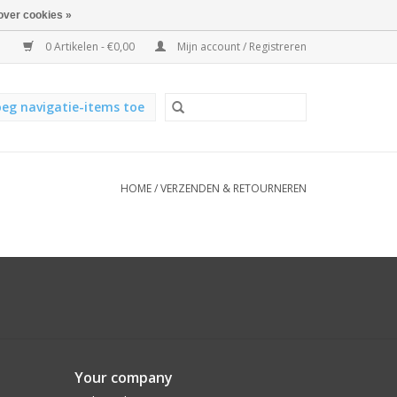
over cookies »
0 Artikelen - €0,00
Mijn account / Registreren
eg navigatie-items toe
HOME
/
VERZENDEN & RETOURNEREN
Your company