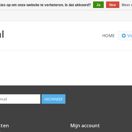
kies op om onze website te verbeteren. Is dat akkoord?
Ja
Nee
Meer 
l
HOME
Vo
ABONNEER
cten
Mijn account