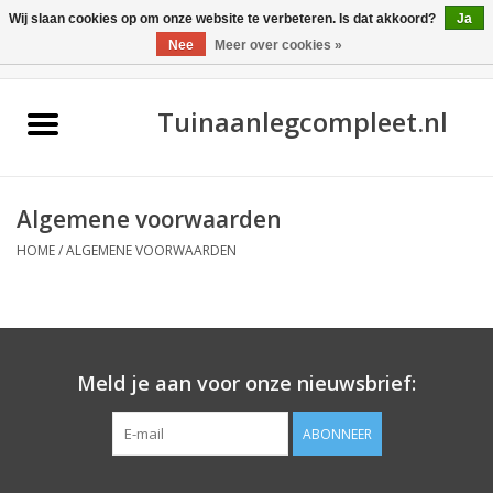
Wij slaan cookies op om onze website te verbeteren. Is dat akkoord?
Ja
Nee
Meer over cookies »
0 Artikelen - €0,00
Home
Tuinaanlegcompleet.nl
Algemene voorwaarden
HOME
/
ALGEMENE VOORWAARDEN
Meld je aan voor onze nieuwsbrief:
ABONNEER