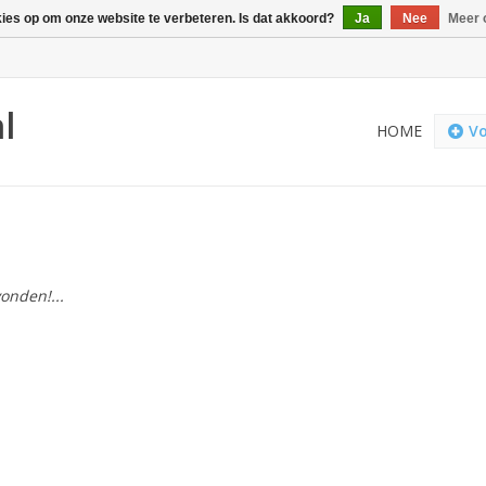
kies op om onze website te verbeteren. Is dat akkoord?
Ja
Nee
Meer 
l
HOME
Vo
onden!...