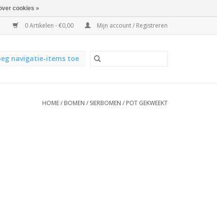
over cookies »
0 Artikelen - €0,00
Mijn account / Registreren
eg navigatie-items toe
HOME
/
BOMEN
/
SIERBOMEN
/
POT GEKWEEKT