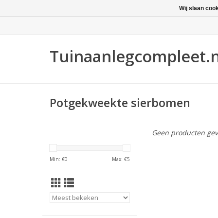
Wij slaan coo
Tuinaanlegcompleet.n
Stel logo in
Potgekweekte sierbomen
Geen producten gev
Min: €
0
Max: €
5