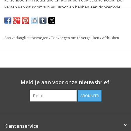
kersen van dit soort zijn vrij groot en hebben een donkerrode
kleur. De Prunus Van is goed vruchtdragend en is begin Juli rijp.
De vruchtkersen hebben een korte steel en hebben een zeer
goede zoete smaak. Ook zijn deze kersen zeer stevig.
Aan verlanglijst toevoegen
/
Toevoegen om te vergelijken
/
Afdrukken
Pluktijd: Juli
Kleur: Rood
Smaak: Zoet
Bloesem: Lichtrose
Bloeitijd: April/Mei
Meld je aan voor onze nieuwsbrief:
Gebruik: Consumtie
Zelfbestuivend: Ja
ABONNEER
Klantenservice