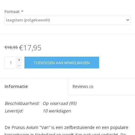
Formaat:
*
€17,95
€18,95
+
TOEVOEGEN AAN WINKELWAGEN
-
Informatie
Reviews
(0)
Beschikbaarheid:
Op voorraad
(95)
Levertijd:
10 werkdagen
De Prunus Avium "Van" is een zelfbestuivende en een populaire
kersenboom in Nederland en wordt dan ook veel verkocht. De