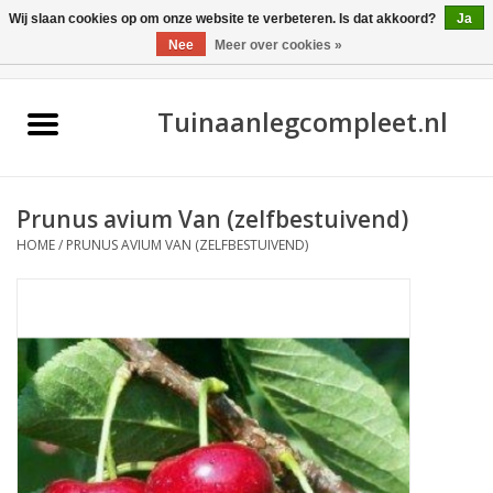
Wij slaan cookies op om onze website te verbeteren. Is dat akkoord?
Ja
Nee
Meer over cookies »
0 Artikelen - €0,00
Home
Tuinaanlegcompleet.nl
Prunus avium Van (zelfbestuivend)
HOME
/
PRUNUS AVIUM VAN (ZELFBESTUIVEND)