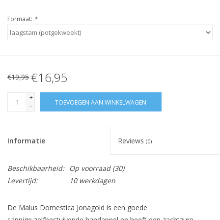
Formaat:
*
€16,95
€19,95
+
TOEVOEGEN AAN WINKELWAGEN
-
Informatie
Reviews
(0)
Beschikbaarheid:
Op voorraad
(30)
Levertijd:
10 werkdagen
De Malus Domestica Jonagold is een goede
sappige zelfbestuivende handappel en heeft een zachtzure